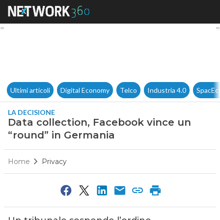
Data collection, Facebook vi
Ultimi articoli
Digital Economy
Telco
Industria 4.0
SpacEc
LA DECISIONE
Data collection, Facebook vince un
“round” in Germania
Home
Privacy