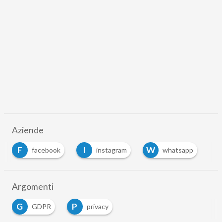
Aziende
F
I
W
facebook
instagram
whatsapp
Argomenti
G
P
GDPR
privacy