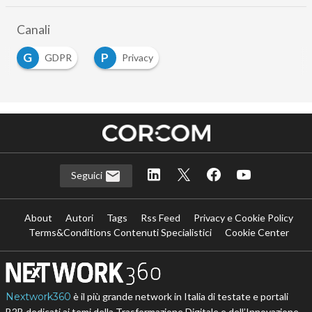
Canali
G
P
GDPR
Privacy
Seguici
About
Autori
Tags
Rss Feed
Privacy e Cookie Policy
Terms&Conditions Contenuti Specialistici
Cookie Center
Nextwork360
è il più grande network in Italia di testate e portali
B2B dedicati ai temi della Trasformazione Digitale e dell’Innovazione