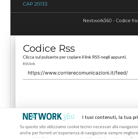
CAP 20133
Nextwork360 - Codice fi
Codice Rss
Clicca sul pulsante per copiare il link RSS negli appunti.
RSS link
I tuoi contenuti, la tua pr
Codice Rss
Su questo sito utilizziamo cookie tecnici necessari alla navigazion
Clicca sul pulsante per copiare il link RSS negli appunti.
anche per fornirti un’esperienza di navigazione sempre migliore, p
RSS link