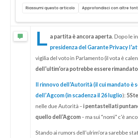
Riassumi questo articolo
Approfondisci con altre font
L
a partita è ancora aperta
. Dopo le i
presidenza del Garante Privacy l’a
vigilia del voto in Parlamento (il vota è ca
dell’ultim’ora potrebbe essere rimandato
Il rinnovo dell’Autorità
(il cui mandato è 
dell’
Agcom
(in scadenza il 26 luglio
):
5Ste
nelle due Autorità –
i pentastellati puntan
quello dell’Agcom
– ma sui “nomi” c’è anco
Stando ai rumors dell’ulrim’ora sarebbe sta