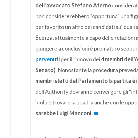
dell’avvocato Stefano Aterno
considera
non considererebbero “opportuna” una figu
per favorito un altro dei candidati sui quali 
Scorza
, attualmente a capo delle relazioni i
giungere a conclusioni è prematuro seppur
pervenuti
per il rinnovo dei
4 membri dell’A
Senato)
. Nonostante la procedura preved
membri eletti dal Parlamento
la
partita è 
dell’Authority dovranno convergere gli “inte
inoltre trovare la quadra anche con le opp
sarebbe Luigi Manconi
.