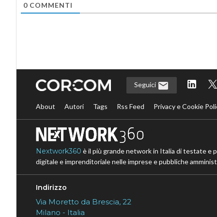
0
COMMENTI
Seguici
About
Autori
Tags
Rss Feed
Privacy e Cookie Poli
Nextwork360
è il più grande network in Italia di testate e 
digitale e imprenditoriale nelle imprese e pubbliche amministr
Indirizzo
Via Moretto da Brescia, 22
Milano - Italia