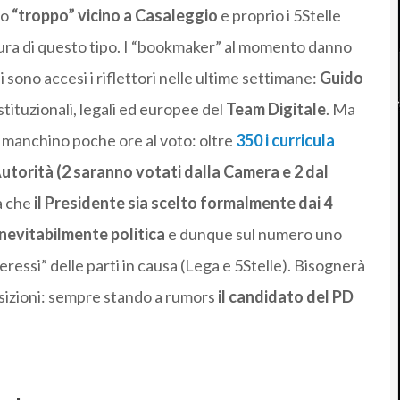
to
“troppo” vicino a Casaleggio
e proprio i 5Stelle
ra di questo tipo. I “bookmaker” al momento danno
si sono accesi i riflettori nelle ultime settimane:
Guido
stituzionali, legali ed europee del
Team Digitale
. Ma
 manchino poche ore al voto: oltre
350 i curricula
utorità (2 saranno votati dalla Camera e 2 dal
a che
il Presidente sia scelto formalmente dai 4
inevitabilmente politica
e dunque sul numero uno
ressi” delle parti in causa (Lega e 5Stelle). Bisognerà
osizioni: sempre stando a rumors
il candidato del PD