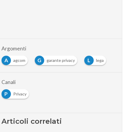
Argomenti
A
G
L
agcom
garante privacy
lega
Canali
P
Privacy
Articoli correlati