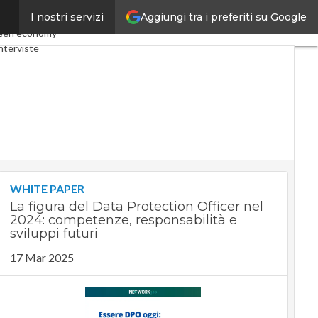
Aggiungi tra i preferiti su Google
I nostri servizi
y
Telco
Industria 4.0
een economy
nterviste
t
Privacy
WHITE PAPER
La figura del Data Protection Officer nel
2024: competenze, responsabilità e
sviluppi futuri
17 Mar 2025