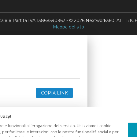
scale e Partita IVA 13868590962 - © 2026 Nextwork360. ALL 
Mappa del sito
COPIA LINK
ivacy!
e e funzionali all’erogazione del servizio. Utilizziamo i cookie
er facilitare le interazioni con le nostre funzionalità social e per