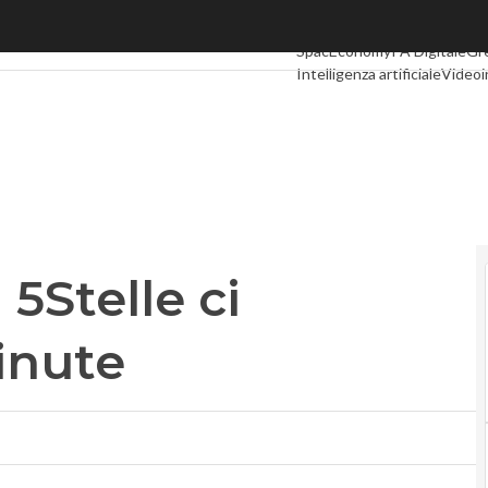
5Stelle ci ripensano last minute
Ultimi articoli
Digital Econom
SpacEconomy
PA Digitale
Gr
Intelligenza artificiale
Videoi
Le Guide di CorCom
Podcas
 5Stelle ci
inute