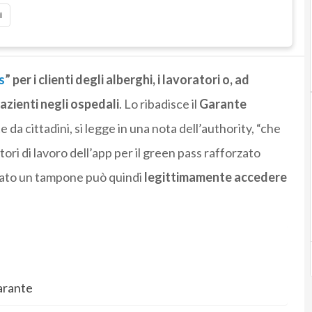
i
s
”
per i clienti degli alberghi, i lavoratori o, ad
azienti negli ospedali
. Lo ribadisce il
Garante
 da cittadini, si legge in una nota dell’authority, “che
ori di lavoro dell’app per il green pass rafforzato
tuato un tampone può quindi
legittimamente accedere
arante