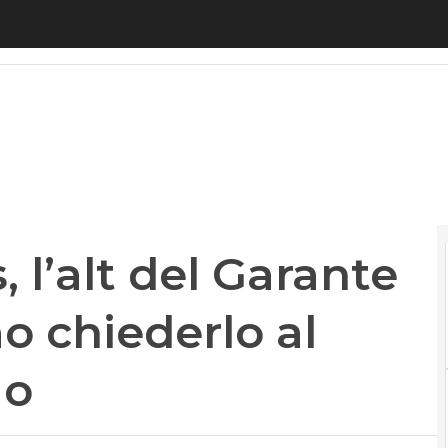
alt del Garante Privacy: illegittimo chiederlo al la
 l’alt del Garante
mo chiederlo al
go