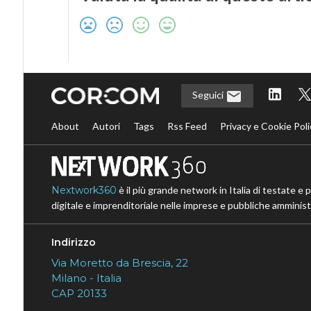
Seguici
About
Autori
Tags
Rss Feed
Privacy e Cookie Poli
Nextwork360
è il più grande network in Italia di testate e 
digitale e imprenditoriale nelle imprese e pubbliche amministr
Indirizzo
Via Moretto da Brescia, 22
Milano - Italia
CAP 20133