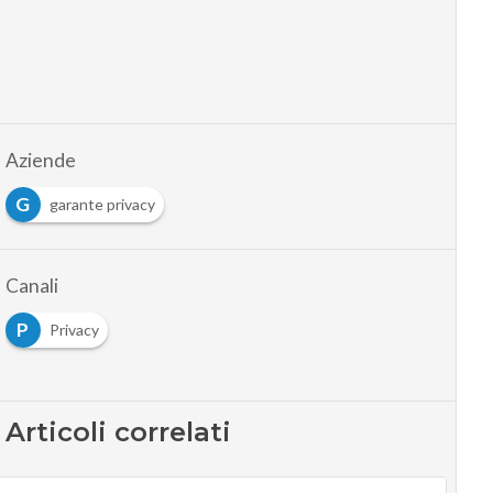
Aziende
G
garante privacy
Canali
P
Privacy
Articoli correlati