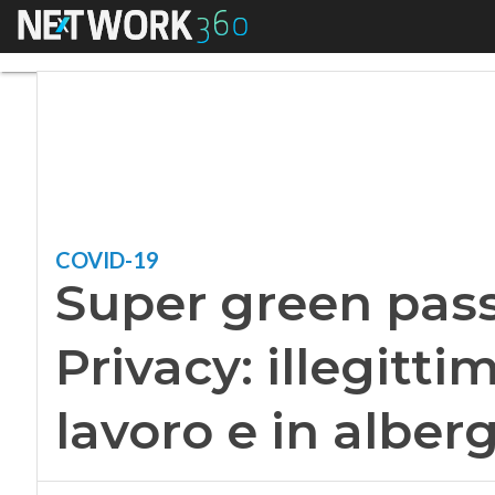
Menu
Super green pass, l’
COVID-19
Super green pass,
Privacy: illegitti
lavoro e in alber