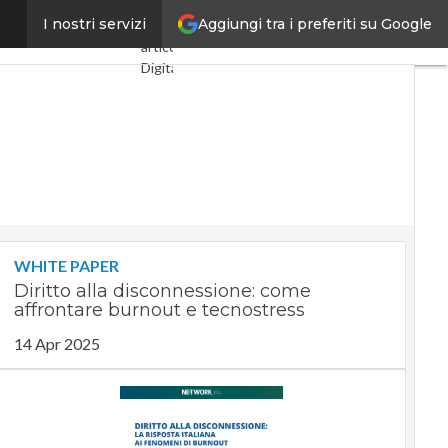
Aggiungi tra i preferiti su Google
voro e in albergo
I nostri servizi
Ultimi
articoli
Digital
Economy
Telco
Industria
4.0
SpacEconomy
PA
Digitale
Green
economy
WHITE PAPER
Intelligenza
Diritto alla disconnessione: come
artificiale
affrontare burnout e tecnostress
Videointerviste
Le
14 Apr 2025
Guide di
CorCom
Podcast
Privacy