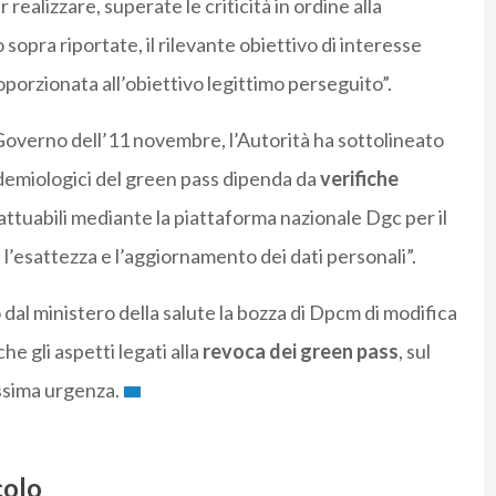
r realizzare, superate le criticità in ordine alla
 sopra riportate, il rilevante obiettivo di interesse
porzionata all’obiettivo legittimo perseguito”.
Governo dell’11 novembre, l’Autorità ha sottolineato
pidemiologici del green pass dipenda da
verifiche
 attuabili mediante la piattaforma nazionale Dgc per il
ì l’esattezza e l’aggiornamento dei dati personali”.
al ministero della salute la bozza di Dpcm di modifica
e gli aspetti legati alla
revoca dei green pass
, sul
ssima urgenza.
colo