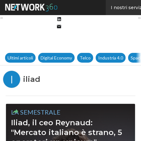
Facebook
I nostri servi
Twitter
Linkedin
Email
Ultimi articoli
Digital Economy
Telco
Industria 4.0
Spac
I
iliad
LA SEMESTRALE
Iliad, il ceo Reynaud:
"Mercato italiano è strano, 5