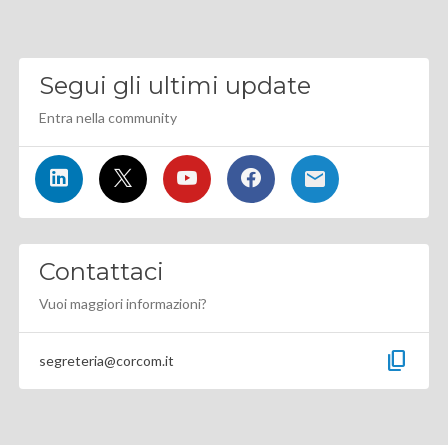
Segui gli ultimi update
Entra nella community
Contattaci
Vuoi maggiori informazioni?
content_copy
segreteria@corcom.it