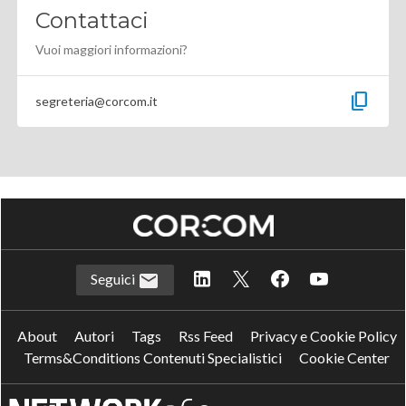
Contattaci
Vuoi maggiori informazioni?
content_copy
segreteria@corcom.it
Seguici
About
Autori
Tags
Rss Feed
Privacy e Cookie Policy
Terms&Conditions Contenuti Specialistici
Cookie Center