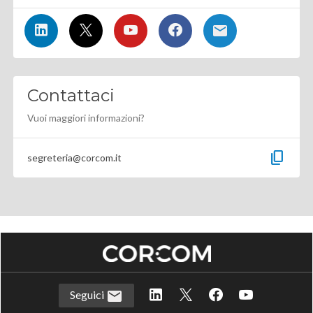
Contattaci
Vuoi maggiori informazioni?
content_copy
segreteria@corcom.it
Seguici