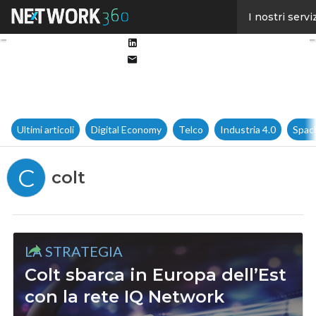
Facebook
I nostri servi
Twitter
Linkedin
Email
Ultimi articoli
Digital Economy
Telco
Industria 4.0
Spac
C
colt
LA STRATEGIA
Colt sbarca in Europa dell’Est
con la rete IQ Network