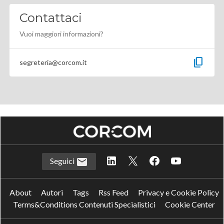
Contattaci
Vuoi maggiori informazioni?
content_copy
segreteria@corcom.it
Seguici
About
Autori
Tags
Rss Feed
Privacy e Cookie Policy
Terms&Conditions Contenuti Specialistici
Cookie Center