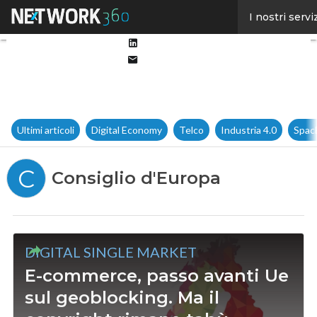
Facebook
I nostri servi
Twitter
Linkedin
Email
Ultimi articoli
Digital Economy
Telco
Industria 4.0
Spac
C
Consiglio d'Europa
DIGITAL SINGLE MARKET
E-commerce, passo avanti Ue
sul geoblocking. Ma il