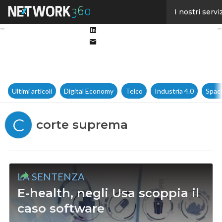
Facebook
I nostri servi
Twitter
Linkedin
Email
Ultimi articoli
Digital Economy
Telco
Industria 4.0
Spac
C
corte suprema
LA SENTENZA
E-health, negli Usa scoppia il
caso software