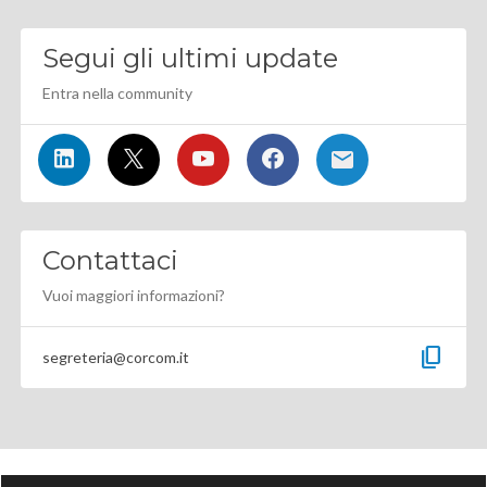
Segui gli ultimi update
Entra nella community
Contattaci
Vuoi maggiori informazioni?
content_copy
segreteria@corcom.it