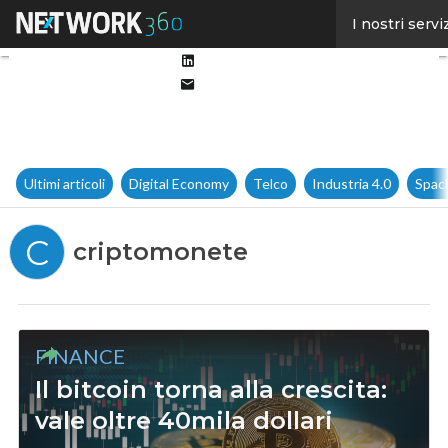
Facebook
I nostri servi
Twitter
Linkedin
Email
Ultimi articoli
Digital Economy
Telco
Industria 4.0
Spac
C
criptomonete
FINANCE
Il bitcoin torna alla crescita:
vale oltre 40mila dollari