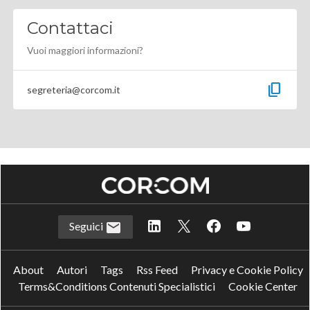
Contattaci
Vuoi maggiori informazioni?
content_copy
segreteria@corcom.it
Seguici
About
Autori
Tags
Rss Feed
Privacy e Cookie Policy
Terms&Conditions Contenuti Specialistici
Cookie Center