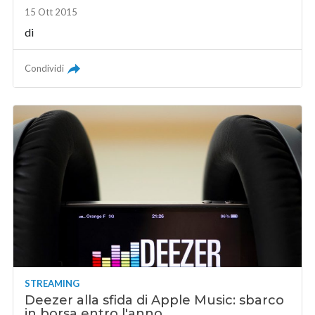
15 Ott 2015
di
Condividi
STREAMING
Deezer alla sfida di Apple Music: sbarco
in borsa entro l'anno