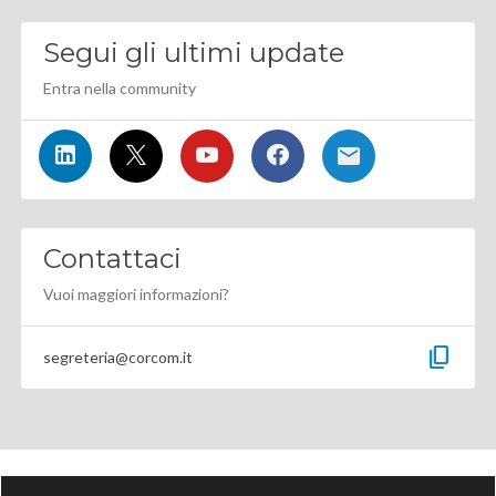
Segui gli ultimi update
Entra nella community
Contattaci
Vuoi maggiori informazioni?
content_copy
segreteria@corcom.it