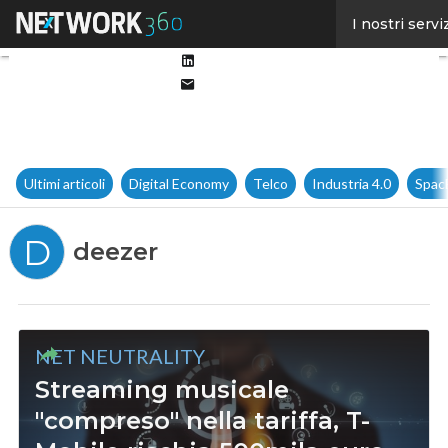
Facebook
I nostri servi
Twitter
Linkedin
Email
Ultimi articoli
Digital Economy
Telco
Industria 4.0
Spac
D
deezer
NET NEUTRALITY
Streaming musicale
"compreso" nella tariffa, T-