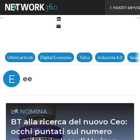
Facebook
I nostri servi
Twitter
Linkedin
Email
Ultimi articoli
Digital Economy
Telco
Industria 4.0
Spac
E
ee
LA NOMINA
BT alla ricerca del nuovo Ceo:
occhi puntati sul numero