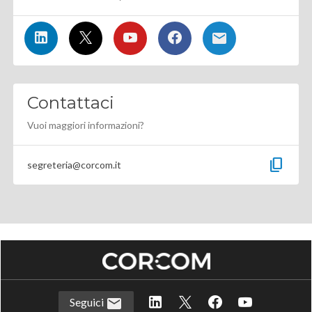
Contattaci
Vuoi maggiori informazioni?
content_copy
segreteria@corcom.it
Seguici