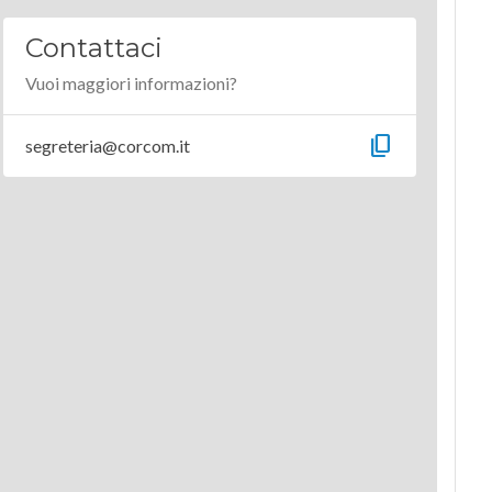
Contattaci
Vuoi maggiori informazioni?
content_copy
segreteria@corcom.it