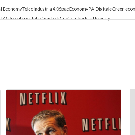
al Economy
Telco
Industria 4.0
SpacEconomy
PA Digitale
Green eco
ale
Videointerviste
Le Guide di CorCom
Podcast
Privacy