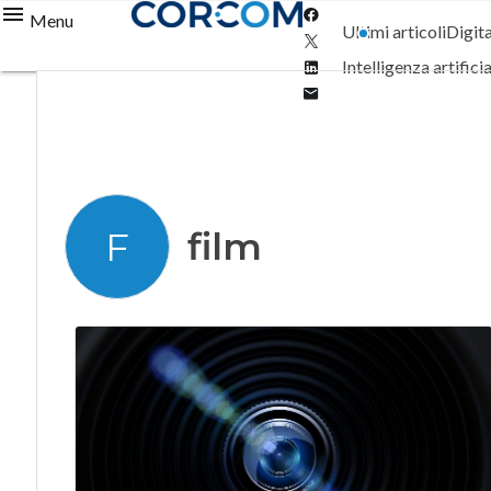
Facebook
Menu
Ultimi articoli
Digit
Twitter
Linkedin
Intelligenza artifici
Email
film
F