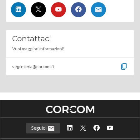
Contattaci
Vuoi maggiori informazioni?
content_copy
segreteria@corcom.it
Seguici