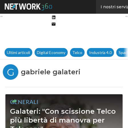
Facebook
I nostri servi
Twitter
Linkedin
Email
Ultimi articoli
Digital Economy
Telco
Industria 4.0
Spac
G
gabriele galateri
GENERALI
Galateri: "Con scissione Telco
più libertà di manovra per