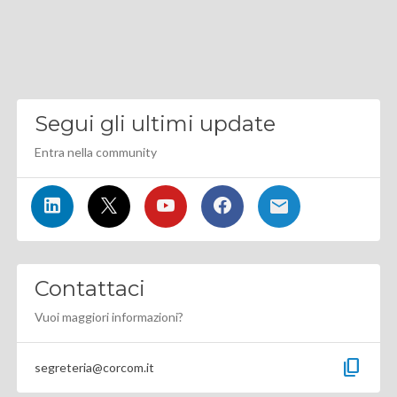
Segui gli ultimi update
Entra nella community
Contattaci
Vuoi maggiori informazioni?
content_copy
segreteria@corcom.it