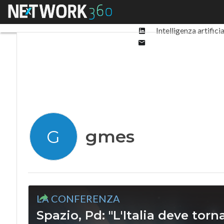
Facebook
Menu
Ultimi articoli
Digit
Twitter
Linkedin
Intelligenza artifici
Email
gmes
G
LA CONFERENZA
Spazio, Pd: "L'Italia deve tor