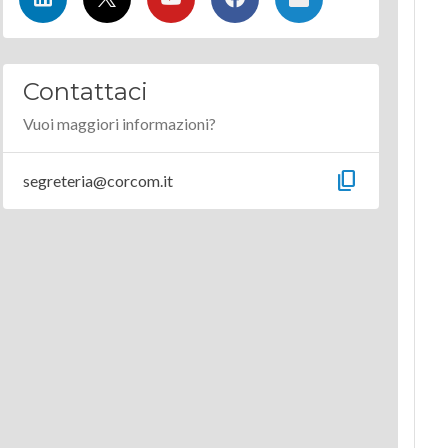
Contattaci
Vuoi maggiori informazioni?
content_copy
segreteria@corcom.it