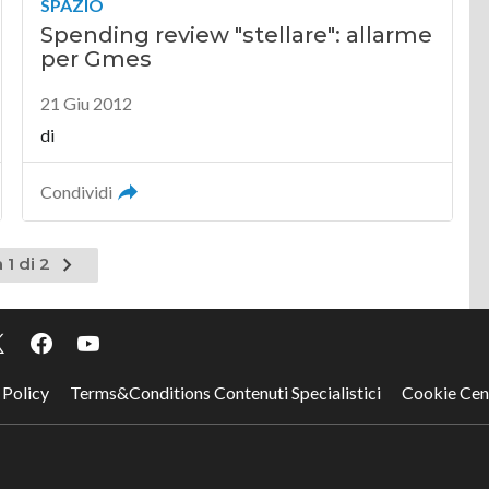
SPAZIO
Spending review "stellare": allarme
per Gmes
21 Giu 2012
di
Condividi
Pagina
 1 di 2
successiva
 Policy
Terms&Conditions Contenuti Specialistici
Cookie Cen