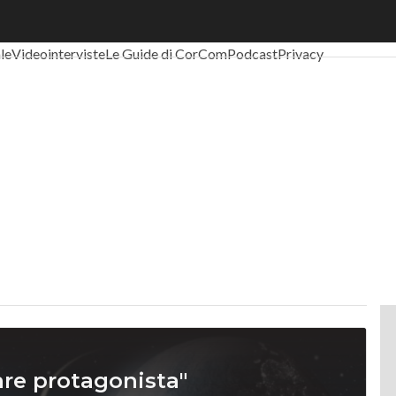
al Economy
Telco
Industria 4.0
SpacEconomy
PA Digitale
Green eco
ale
Videointerviste
Le Guide di CorCom
Podcast
Privacy
nare protagonista"