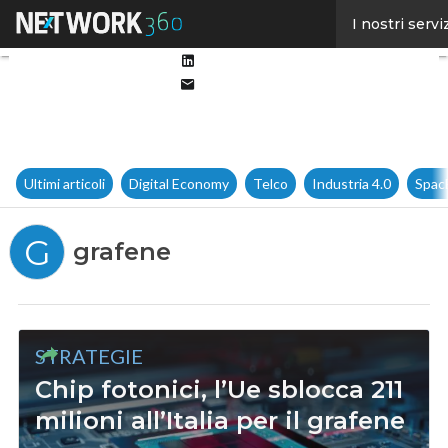
Facebook
I nostri servi
Twitter
Linkedin
Email
Ultimi articoli
Digital Economy
Telco
Industria 4.0
Spac
G
grafene
STRATEGIE
Chip fotonici, l’Ue sblocca 211
milioni all’Italia per il grafene