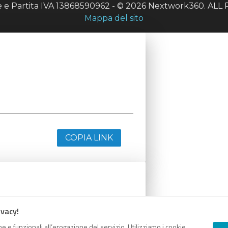
le e Partita IVA 13868590962 - © 2026 Nextwork360. A
Mappa del sito
COPIA LINK
ivacy!
e e funzionali all’erogazione del servizio. Utilizziamo i cookie