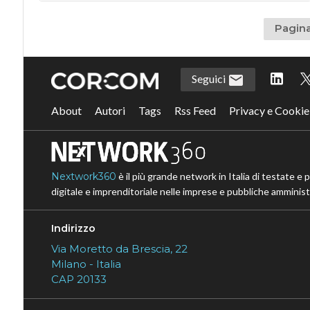
Pagina
Seguici
About
Autori
Tags
Rss Feed
Privacy e Cookie
Nextwork360
è il più grande network in Italia di testate e 
digitale e imprenditoriale nelle imprese e pubbliche amministr
Indirizzo
Via Moretto da Brescia, 22
Milano - Italia
CAP 20133