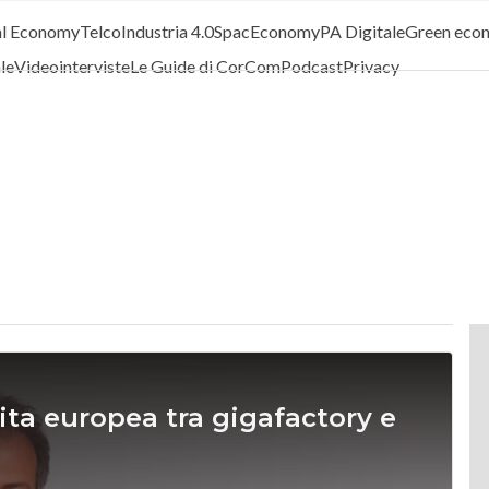
al Economy
Telco
Industria 4.0
SpacEconomy
PA Digitale
Green eco
ale
Videointerviste
Le Guide di CorCom
Podcast
Privacy
tita europea tra gigafactory e