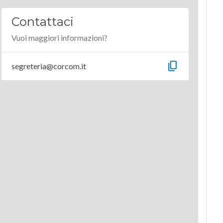
Contattaci
Vuoi maggiori informazioni?
content_copy
segreteria@corcom.it