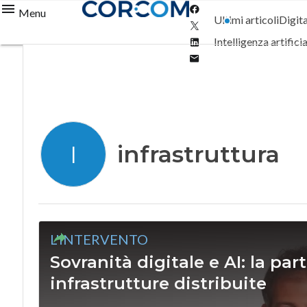
Facebook
Menu
Ultimi articoli
Digit
Twitter
Linkedin
Intelligenza artifici
Email
infrastruttura
I
L'INTERVENTO
Sovranità digitale e AI: la par
infrastrutture distribuite