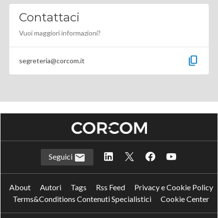
Contattaci
Vuoi maggiori informazioni?
content_copy
segreteria@corcom.it
Seguici
About
Autori
Tags
Rss Feed
Privacy e Cookie Policy
Terms&Conditions Contenuti Specialistici
Cookie Center