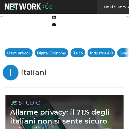
Facebook
I nostri servi
Twitter
Linkedin
Email
Ultimi articoli
Digital Economy
Telco
Industria 4.0
Spac
I
italiani
LO STUDIO
Allarme privacy: il 71% degli
italiani non si sente sicuro