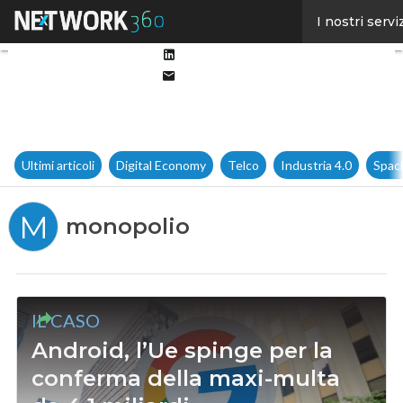
Facebook
I nostri servi
Twitter
Linkedin
Email
Ultimi articoli
Digital Economy
Telco
Industria 4.0
Spac
M
monopolio
IL CASO
Android, l’Ue spinge per la
conferma della maxi-multa