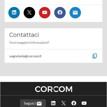
Contattaci
Vuoi maggiori informazioni?
content_copy
segreteria@corcom.it
Seguici