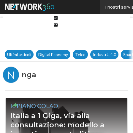
Facebook
I nostri servi
Twitter
Linkedin
Email
Ultimi articoli
Digital Economy
Telco
Industria 4.0
Spac
N
nga
IL PIANO COLAO
Italia a 1 Giga, via alla
consultazione: modello a