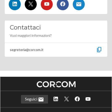
Contattaci
Vuoi maggiori informazioni?
content_copy
segreteria@corcom.it
Seguici