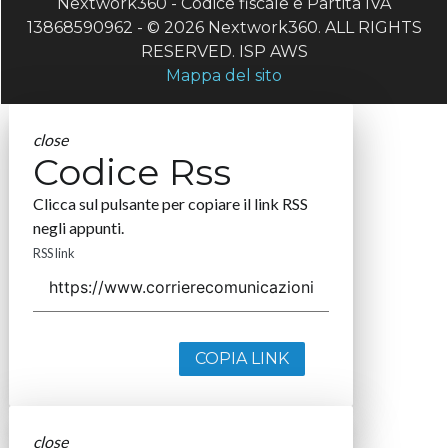
Nextwork360 - Codice fiscale e Partita IVA
13868590962 - © 2026 Nextwork360. ALL RIGHTS
RESERVED. ISP AWS
Mappa del sito
close
Codice Rss
Clicca sul pulsante per copiare il link RSS
negli appunti.
RSS link
COPIA LINK
close