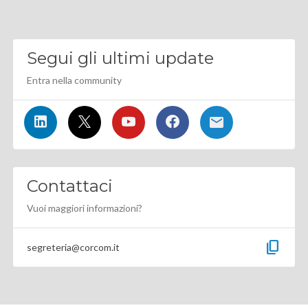
Segui gli ultimi update
Entra nella community
Contattaci
Vuoi maggiori informazioni?
content_copy
segreteria@corcom.it