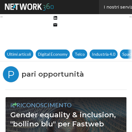
Facebook
I nostri servi
Twitter
Linkedin
Email
Ultimi articoli
Digital Economy
Telco
Industria 4.0
Spac
P
pari opportunità
IL RICONOSCIMENTO
Gender equality & inclusion,
"bollino blu" per Fastweb