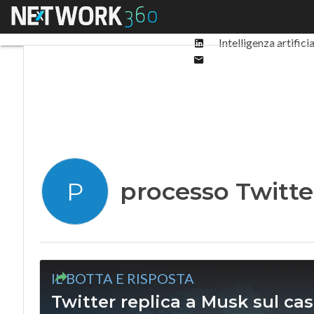
Facebook
Menu
Ultimi articoli
Digit
Twitter
Linkedin
Intelligenza artifici
Email
processo Twitte
P
IL BOTTA E RISPOSTA
Twitter replica a Musk sul cas