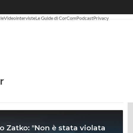
al Economy
Telco
Industria 4.0
SpacEconomy
PA Digitale
Green eco
ale
Videointerviste
Le Guide di CorCom
Podcast
Privacy
r
o Zatko: "Non è stata violata