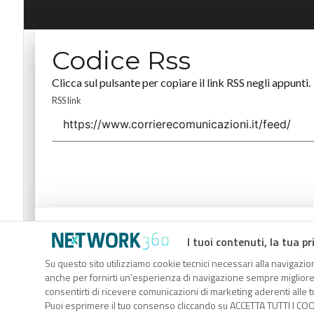
Codice Rss
Clicca sul pulsante per copiare il link RSS negli appunti.
RSS link
Codice Rss
I tuoi contenuti, la tua pr
Clicca sul pulsante per copiare il link RSS negli appunti.
Su questo sito utilizziamo cookie tecnici necessari alla navigazion
anche per fornirti un’esperienza di navigazione sempre migliore, p
RSS link
consentirti di ricevere comunicazioni di marketing aderenti alle tu
Puoi esprimere il tuo consenso cliccando su ACCETTA TUTTI I COO