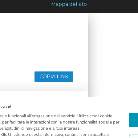
Mappa del sito
COPIA LINK
ivacy!
e e funzionali all’erogazione del servizio. Utilizziamo i cookie
er facilitare le interazioni con le nostre funzionalità social e per
e abitudini di navigazione e ai tuoi interessi.
KIE. Chiudendo questa informativa, continui senza accettare.