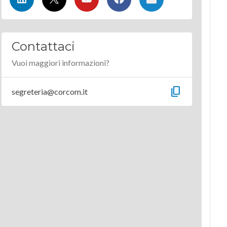
Contattaci
Vuoi maggiori informazioni?
content_copy
segreteria@corcom.it