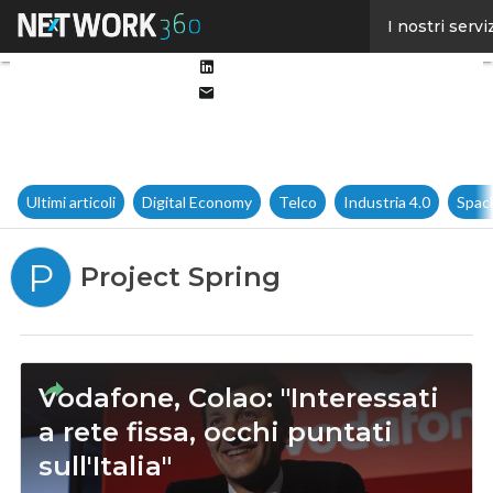
Facebook
I nostri servi
Twitter
Linkedin
Email
Ultimi articoli
Digital Economy
Telco
Industria 4.0
Spac
P
Project Spring
Vodafone, Colao: "Interessati
a rete fissa, occhi puntati
sull'Italia"