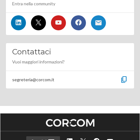
Entra nella community
Contattaci
Vuoi maggiori informazioni?
content_copy
segreteria@corcom.it