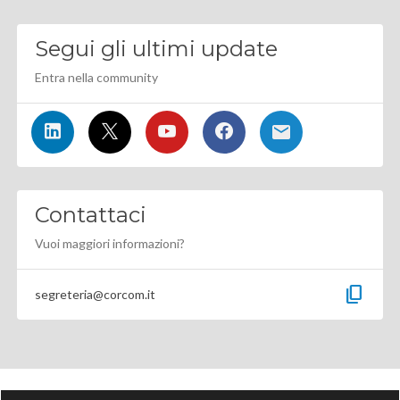
Segui gli ultimi update
Entra nella community
Contattaci
Vuoi maggiori informazioni?
content_copy
segreteria@corcom.it