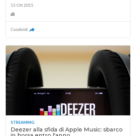
15 Ott 2015
di
Condividi
STREAMING
Deezer alla sfida di Apple Music: sbarco
in borsa entro l'anno