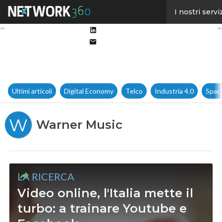
Facebook
I nostri servi
Twitter
Linkedin
Email
Ultimi articoli
Digital Economy
Telco
Industria 4.0
Spac
W
Warner Music
LA RICERCA
Video online, l'Italia mette il
turbo: a trainare Youtube e