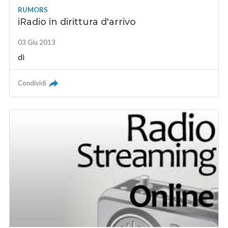
RUMORS
iRadio in dirittura d'arrivo
03 Giu 2013
di
Condividi