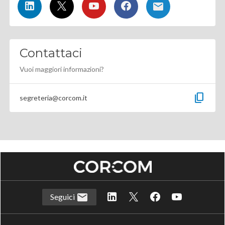
Contattaci
Vuoi maggiori informazioni?
content_copy
segreteria@corcom.it
Seguici