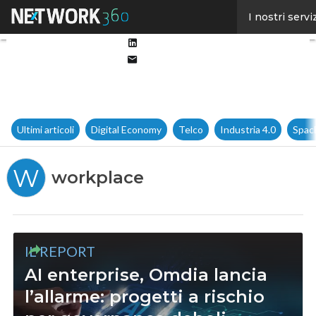
Facebook
I nostri servi
Twitter
Linkedin
Email
Ultimi articoli
Digital Economy
Telco
Industria 4.0
Spac
W
workplace
IL REPORT
AI enterprise, Omdia lancia
l’allarme: progetti a rischio