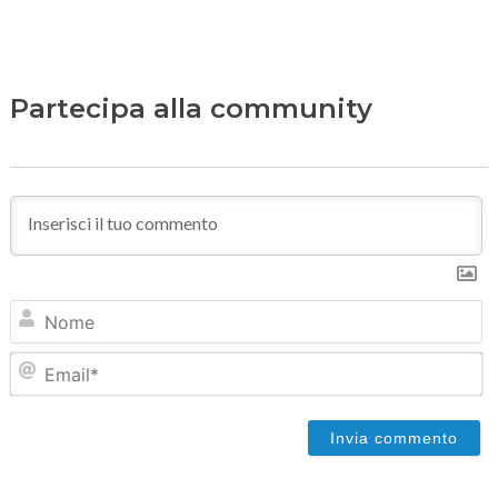
Partecipa alla community
N
Em