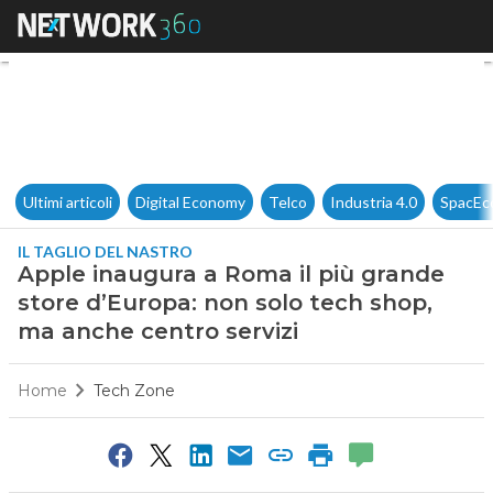
Apple inaugura a Roma il più 
Ultimi articoli
Digital Economy
Telco
Industria 4.0
SpacEc
IL TAGLIO DEL NASTRO
Apple inaugura a Roma il più grande
store d’Europa: non solo tech shop,
ma anche centro servizi
Home
Tech Zone