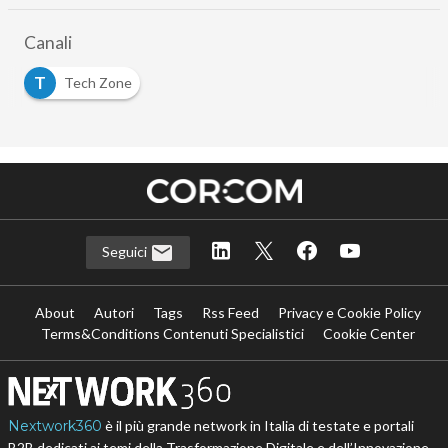
Canali
T
Tech Zone
Seguici
About
Autori
Tags
Rss Feed
Privacy e Cookie Policy
Terms&Conditions Contenuti Specialistici
Cookie Center
Nextwork360
è il più grande network in Italia di testate e portali
B2B dedicati ai temi della Trasformazione Digitale e dell’Innovazione