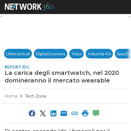
La carica degli smartwatch, 
Ultimi articoli
Digital Economy
Telco
Industria 4.0
SpacEc
REPORT IDC
La carica degli smartwatch, nel 2020
domineranno il mercato wearable
Home
Tech Zone