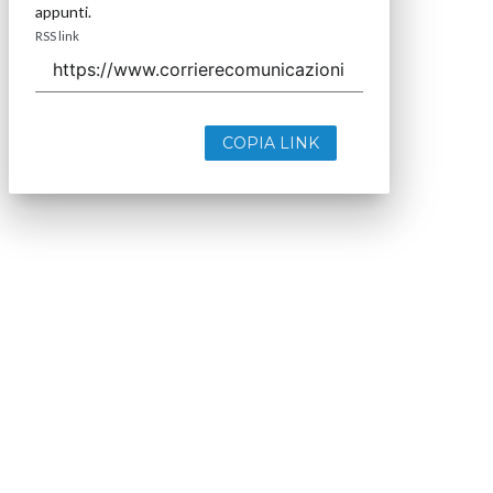
appunti.
RSS link
COPIA LINK