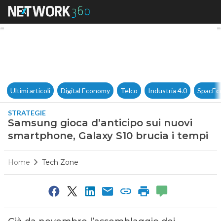
Samsung gioca d’anticipo sui
Ultimi articoli
Digital Economy
Telco
Industria 4.0
SpacEc
STRATEGIE
Samsung gioca d’anticipo sui nuovi
smartphone, Galaxy S10 brucia i tempi
Home
Tech Zone