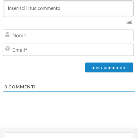
N
Em
0
COMMENTI