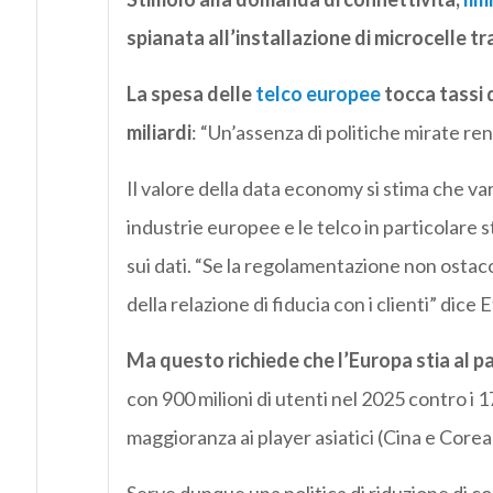
spianata all’installazione di microcelle tr
La spesa delle
telco europee
tocca tassi 
miliardi
: “Un’assenza di politiche mirate ren
Il valore della data economy si stima che var
industrie europee e le telco in particolare
sui dati. “Se la regolamentazione non ostac
della relazione di fiducia con i clienti” dice 
Ma questo richiede che l’Europa stia al p
con 900 milioni di utenti nel 2025 contro i 1
maggioranza ai player asiatici (Cina e Corea 