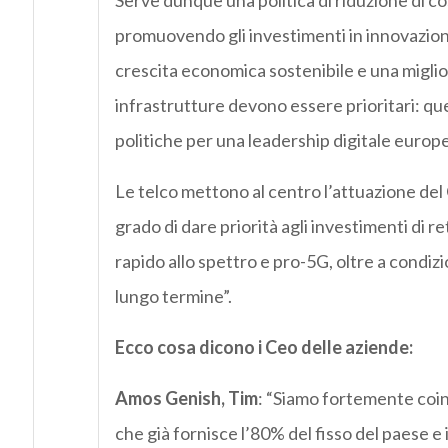
Serve dunque una politica di riduzione di costi 
promuovendo gli investimenti in innovazion
crescita economica sostenibile e una migliore
infrastrutture devono essere prioritari: qu
politiche per una leadership digitale europ
Le telco mettono al centro l’attuazione de
grado di dare priorità agli investimenti di r
rapido allo spettro e pro-5G, oltre a condizio
lungo termine”.
Ecco cosa dicono i Ceo delle aziende:
Amos Genish, Tim
: “Siamo fortemente coinv
che già fornisce l’80% del fisso del paese e 