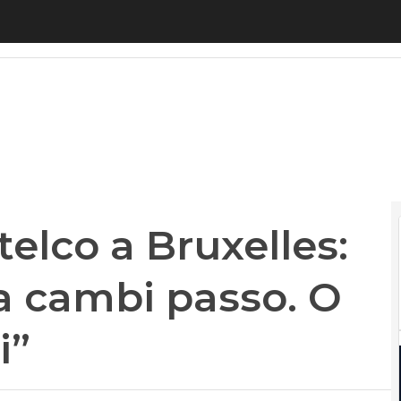
elco a Bruxelles: “La futura Europa cambi passo. O s
telco a Bruxelles:
a cambi passo. O
i”