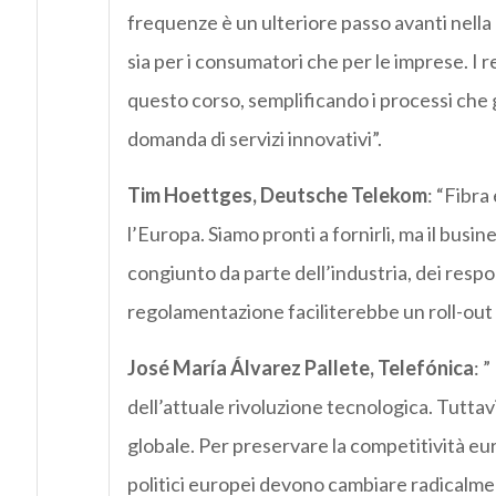
frequenze è un ulteriore passo avanti nella 
sia per i consumatori che per le imprese. I 
questo corso, semplificando i processi che 
domanda di servizi innovativi”.
Tim Hoettges, Deutsche Telekom
: “Fibra
l’Europa. Siamo pronti a fornirli, ma il bus
congiunto da parte dell’industria, dei respons
regolamentazione faciliterebbe un roll-out 
José María Álvarez Pallete, Telefónica
: 
dell’attuale rivoluzione tecnologica. Tuttav
globale. Per preservare la competitività eur
politici europei devono cambiare radicalme