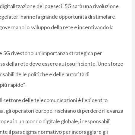
digitalizzazione del paese: il 5G sarà una rivoluzione
regolatori hanno la grande opportunità di stimolare
governano lo sviluppo della rete e incentivando la
 e 5G rivestono un’importanza strategica per
iness della rete deve essere autosufficiente. Uno sforzo
abili delle politiche e delle autorità di
più rapido”.
” Il settore delle telecomunicazioni è l’epicentro
ia, gli operatori europei rischiano di perdere rilevanza
opea in un mondo digitale globale, i responsabili
nte il paradigma normativo per incoraggiare gli