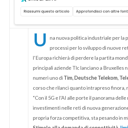
Riassumi questo articolo
Approfondisci con altre font
U
na nuova politica industriale per l
processi per lo sviluppo di nuove ret
l’Europa richierà di perdere la partita mond
principali aziende Tlc lanciano a Bruxelles 
numeri uno di
Tim, Deutsche Telekom, Tele
corso che rilanci quanto intrapreso finora, 
“Con il 5G e l’AI alle porte il panorama delle
investimenti nelle reti di nuova generazio
propria forza competitiva, sta pesando in m
Stimolo alla domanda di connettività,
lim