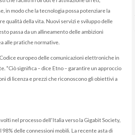
che faciliti il roll out e l’attivazione di reti,
e, in modo che la tecnologia possa potenziare la
 qualità della vita. Nuovi servizi e sviluppo delle
esto passa da un allineamento delle ambizioni
ea alle pratiche normative.
l Codice europeo delle comunicazioni elettroniche in
ete. “Ciò significa – dice Etno – garantire un approccio
ni di licenza e prezzi che riconoscono gli obiettivi a
olti nel processo dell’Italia verso la Gigabit Society,
il 98% delle connessioni mobili. La recente asta di