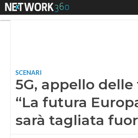
Menu
5G, appello delle t
SCENARI
5G, appello delle 
“La futura Europ
sarà tagliata fuor