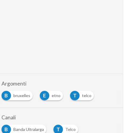
Argomenti
B
E
T
bruxelles
etno
telco
Canali
B
T
Banda Ultralarga
Telco