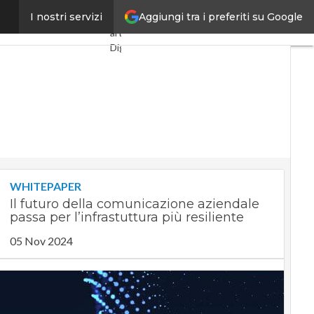
Aggiungi tra i preferiti su Google
arà tagliata fuori”
I nostri servizi
Ultimi
articoli
Digital
Economy
Telco
Industria
4.0
SpacEconomy
PA
Digitale
Green
economy
WHITEPAPER
Intelligenza
Il futuro della comunicazione aziendale
artificiale
passa per l’infrastuttura più resiliente
Videointerviste
Le
05 Nov 2024
Guide di
CorCom
Podcast
Privacy