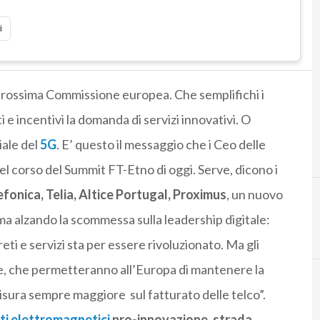
i
a prossima Commissione europea. Che semplifichi i
i e incentivi la domanda di servizi innovativi. O
iale del
5G
. E’ questo il messaggio che i Ceo delle
nel corso del Summit FT-Etno di oggi. Serve, dicono i
fonica, Telia, Altice Portugal, Proximus
, un nuovo
ma alzando la scommessa sulla leadership digitale:
 reti e servizi sta per essere rivoluzionato. Ma gli
ne, che permetteranno all’Europa di mantenere la
isura sempre maggiore sul fatturato delle telco”.
iti elettromagnetici
pro-innovazione, strada