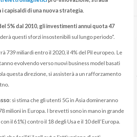
a i capisaldi di una nuova strategia
.
del 5% dal 2010, gli investimenti annui quota 47
derà questi sforzi insostenibili sul lungo periodo”.
rà 739 miliardi entro il 2020, il 4% del Pil europeo. Le
 stanno evolvendo verso nuovi business model basati
ola questa direzione, si assisterà a un rafforzamento
Etno.
asso
: si stima che gli utenti 5G in Asia domineranno
78 milioni in Europa. I brevetti sono in mano in grande
con il 61%) contro il 18 degli Usa e il 10 dell’Europa.