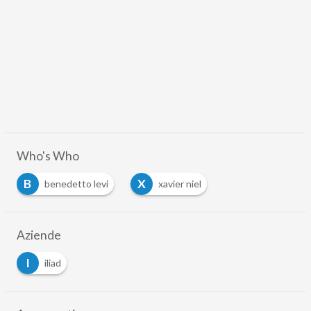
Who's Who
B
X
benedetto levi
xavier niel
Aziende
I
iliad