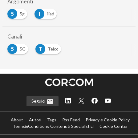
Argomenti
5
I
5g
iliad
Canali
5
T
5G
Telco
Seguici
About
Autori
Tags
Rss Feed
Privacy e Cookie Policy
Terms&Conditions Contenuti Specialistici
Cookie Center