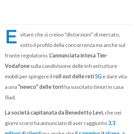
E
vitare che si creino “distorsioni” di mercato,
sotto il profilo della concorrenza ma anche sul
fronte regolatorio.
L’annunciata intesa Tim-
Vodafone
sulla condivisione delle infrastrutture
mobili per spingere il
roll out delle reti
5G
e dare vita
a una
“newco” delle torri
ha suscitato timori in casa
Iliad.
La società capitanata da Benedetto Levi,
che nei
giorni scorsi ha annunciato di aver raggiunto
3,3
milioni di clienti
ma anche che
il cammino italiano, a