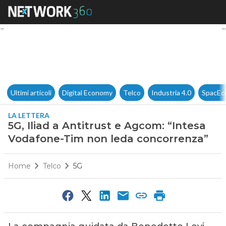
5G, Iliad a Antitrust e Agcom
Ultimi articoli
Digital Economy
Telco
Industria 4.0
SpacEc
LA LETTERA
5G, Iliad a Antitrust e Agcom: “Intesa
Vodafone-Tim non leda concorrenza”
Home
Telco
5G