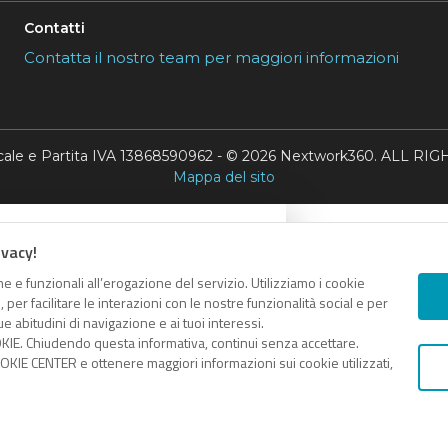
Contatti
Contatta il nostro team per maggiori informazioni
scale e Partita IVA 13868590962 - © 2026 Nextwork360. ALL 
Mappa del sito
ivacy!
e e funzionali all’erogazione del servizio. Utilizziamo i cookie
er facilitare le interazioni con le nostre funzionalità social e per
e abitudini di navigazione e ai tuoi interessi.
KIE. Chiudendo questa informativa, continui senza accettare.
KIE CENTER e ottenere maggiori informazioni sui cookie utilizzati,
COPIA LINK