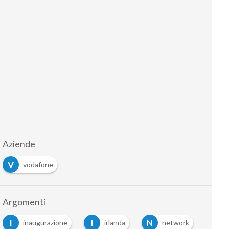
Aziende
V
vodafone
Argomenti
I
I
N
S
inaugurazione
irlanda
network
s