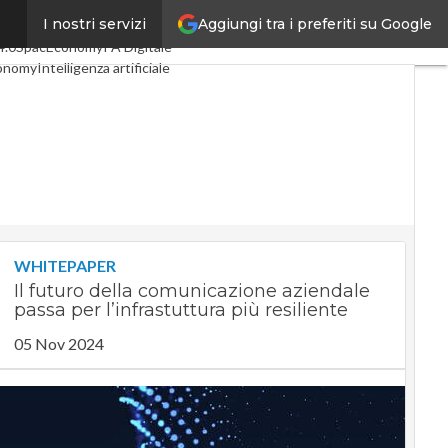
Aggiungi tra i preferiti su Google
I nostri servizi
coli
Digital Economy
Telco
4.0
SpacEconomy
PA Digitale
onomy
Intelligenza artificiale
rviste
Le Guide di CorCom
rivacy
WHITEPAPER
Il futuro della comunicazione aziendale
passa per l’infrastuttura più resiliente
05 Nov 2024