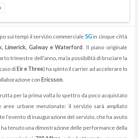
i
ipo sui tempi il servizio commerciale
5G
in cinque città
k, Limerick, Galway e Waterford
. Il piano originale
to trimestre dell’anno, ma la possibilità di bruciare la
caso di
Eir e Three
) ha spinto il carrier ad accelerare lo
collaborazione con
Ericsson
.
rutta per la prima volta lo spettro da poco acquistato
re aree urbane menzionate: il servizio sarà ampliato
e l’evento di inaugurazione del servizio, che ha avuto
e ha tenuto una dimostrazione delle performance della
5
5g