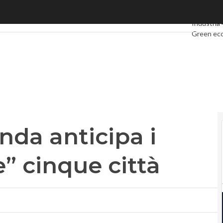
a anticipa i tempi e “accende” cinque città
Ultimi arti
Industria 
Green ec
Videointe
Podcast
P
nda anticipa i
” cinque città