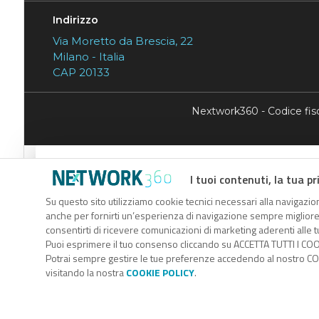
Indirizzo
Via Moretto da Brescia, 22
Milano - Italia
CAP 20133
Nextwork360 - Codice fi
Codice Rss
I tuoi contenuti, la tua pr
Clicca sul pulsante per copiare il link RSS negli appunti.
Su questo sito utilizziamo cookie tecnici necessari alla navigazion
RSS link
anche per fornirti un’esperienza di navigazione sempre migliore, p
consentirti di ricevere comunicazioni di marketing aderenti alle tu
Puoi esprimere il tuo consenso cliccando su ACCETTA TUTTI I COO
Potrai sempre gestire le tue preferenze accedendo al nostro COO
visitando la nostra
COOKIE POLICY
.