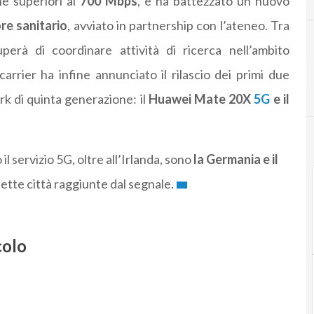
ne superiori ai
700 Mbps
, e ha battezzato un nuovo
re sanitario
, avviato in partnership con l’ateneo. Tra
perà di coordinare attività di ricerca nell’ambito
carrier ha infine annunciato il rilascio dei primi due
rk di quinta generazione: il
Huawei Mate 20X
5G
e il
 il servizio 5G, oltre all’Irlanda, sono
la Germania e il
sette città raggiunte dal segnale.
colo