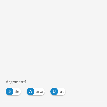
Argomenti
5
A
U
5g
asta
uk