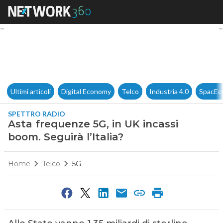
Asta frequenze 5G, in UK incas
Ultimi articoli
Digital Economy
Telco
Industria 4.0
SpacEc
SPETTRO RADIO
Asta frequenze 5G, in UK incassi
boom. Seguirà l’Italia?
Home
Telco
5G