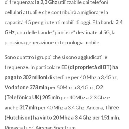
di frequenza:
la 2,3 Ghz
utilizzabile dai telefoni
cellulari attuali e che contribuirà a migliorare la
capacità 4G per gli utenti mobili di oggi. E la banda
3,4
GHz
, una delle bande “pioniere” destinate al 5G, la
prossima generazione di tecnologia mobile.
Sono quattro i gruppi che si sono aggiudicati le
frequenze. In particolare
EE (di proprietà di BT) ha
pagato 302 milioni
di sterline per 40 Mhz a 3,4Ghz,
Vodafone 378 mln
per 50Mhz a 3,4 Ghz,
O2
(Telefònica UK) 205 mln
per 40Mhz a 2,3 Ghz e
anche
317 mln
per 40 Mhz a 3,4 Ghz. Ancora, T
hree
(Hutchison) ha vinto 20 Mhz a 3,4 Ghz per 151 mln
.
Rimasta fuori Airspan Spectrum.