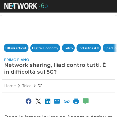
Network sharing, Iliad contro tu
Ultimi articoli
Digital Economy
Telco
Industria 4.0
SpacEc
PRIMO PIANO
Network sharing, Iliad contro tutti. È
in difficoltà sul 5G?
Home
Telco
5G