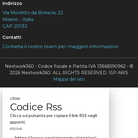
Indirizzo
Via Moretto da Brescia, 22
Milano - Italia
CAP 20133
Contatti
Contatta il nostro team per maggiori informazioni
Nextwork360 - Codice fiscale e Partita IVA 13868590962 - ©
2026 Nextwork360. ALL RIGHTS RESERVED. ISP AWS
Mappa del sito
close
Codice Rss
Clicca sul pulsante per copiare il link RSS negli
appunti.
RSS link