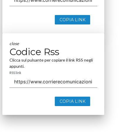
COPIA LINK
close
Codice Rss
Clicca sul pulsante per copiare il link RSS negli
appunti.
RSS link
COPIA LINK