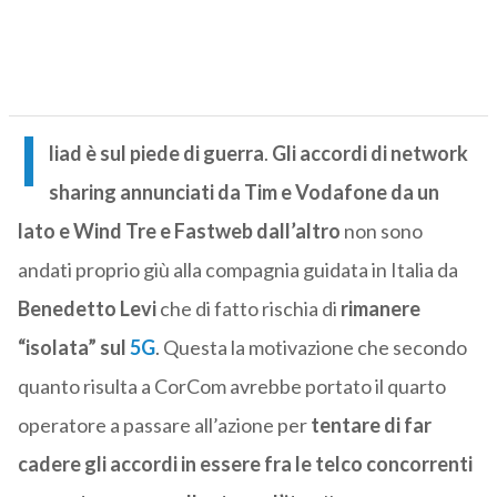
I
liad è sul piede di guerra
.
Gli accordi di network
sharing annunciati da Tim e Vodafone da un
lato e Wind Tre e Fastweb dall’altro
non sono
andati proprio giù alla compagnia guidata in Italia da
Benedetto Levi
che di fatto rischia di
rimanere
“isolata” sul
5G
. Questa la motivazione che secondo
quanto risulta a CorCom avrebbe portato il quarto
operatore a passare all’azione per
tentare di far
cadere gli accordi in essere fra le telco concorrenti