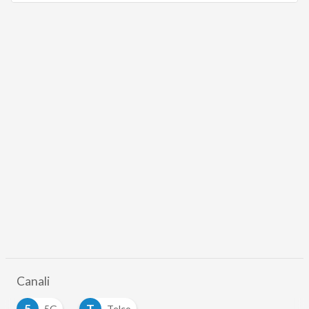
Canali
5
T
5G
Telco