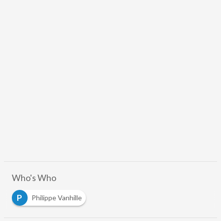
Who's Who
P
Philippe Vanhille