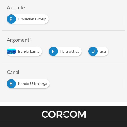
Aziende
P
Prysmian Group
Argomenti
F
U
Banda Larga
fibra ottica
usa
Canali
B
Banda Ultralarga