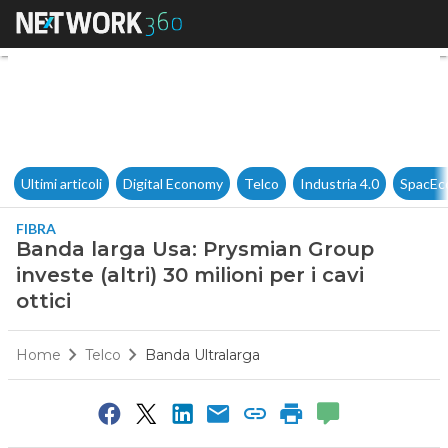
Banda larga Usa: Prysmian Group
Ultimi articoli
Digital Economy
Telco
Industria 4.0
SpacEc
FIBRA
Banda larga Usa: Prysmian Group
investe (altri) 30 milioni per i cavi
ottici
Home
Telco
Banda Ultralarga