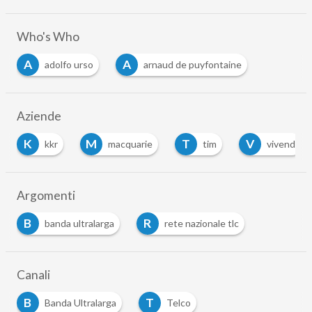
Who's Who
A
A
adolfo urso
arnaud de puyfontaine
Aziende
K
M
T
V
kkr
macquarie
tim
vivendi
Argomenti
B
R
banda ultralarga
rete nazionale tlc
Canali
B
T
Banda Ultralarga
Telco