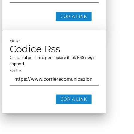
COPIA LINK
close
Codice Rss
Clicca sul pulsante per copiare il link RSS negli
appunti.
RSS link
COPIA LINK