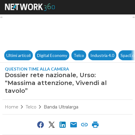
Dossier rete nazionale, Urso: 
Ultimi articoli
Digital Economy
Telco
Industria 4.0
SpacEc
QUESTION TIME ALLA CAMERA
Dossier rete nazionale, Urso:
“Massima attenzione, Vivendi al
tavolo”
Home
Telco
Banda Ultralarga