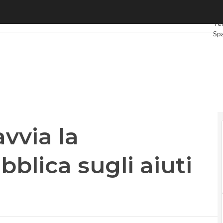
via la consultazione pubblica sugli aiuti di Stato
Ult
Te
Sp
Gr
Int
Vid
Le
Pri
avvia la
blica sugli aiuti