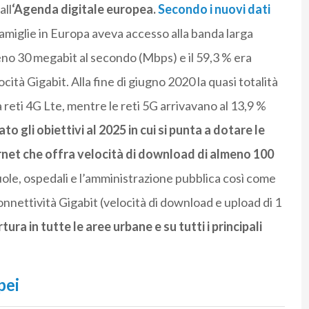
all
‘Agenda digitale europea.
Secondo i nuovi dati
famiglie in Europa aveva accesso alla banda larga
eno 30 megabit al secondo (Mbps) e il 59,3 % era
cità Gigabit. Alla fine di giugno 2020 la quasi totalità
a reti 4G Lte, mentre le reti 5G arrivavano al 13,9 %
 gli obiettivi al 2025 in cui si punta a dotare le
rnet che offra velocità di download di almeno 100
ole, ospedali e l’amministrazione pubblica così come
connettività Gigabit (velocità di download e upload di 1
tura in tutte le aree urbane e su tutti i principali
pei