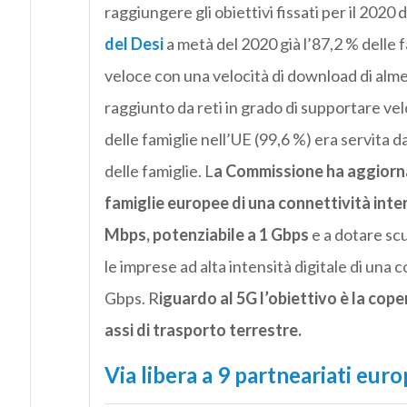
raggiungere gli obiettivi fissati per il 2020 d
del Desi
a metà del 2020 già l’87,2 % delle 
veloce con una velocità di download di alm
raggiunto da reti in grado di supportare velo
delle famiglie nell’UE (99,6 %) era servita d
delle famiglie. L
a Commissione ha aggiornato
famiglie europee di una connettività inte
Mbps, potenziabile a 1 Gbps
e a dotare scu
le imprese ad alta intensità digitale di una 
Gbps. R
iguardo al 5G l’obiettivo è la coper
assi di trasporto terrestre.
Via libera a 9 partneariati euro