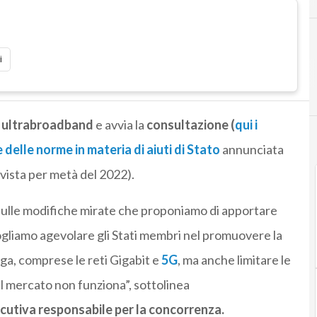
i
ti ultrabroadband
e avvia la
consultazione (
qui i
 delle norme in materia di aiuti di Stato
annunciata
evista per metà del 2022).
i sulle modifiche mirate che proponiamo di apportare
Vogliamo agevolare gli Stati membri nel promuovere la
rga, comprese le reti Gigabit e
5G
, ma anche limitare le
 il mercato non funziona”, sottolinea
utiva responsabile per la concorrenza.