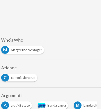
Who's Who
M
Margrethe Vestager
Aziende
C
commissione ue
Argomenti
A
B
aiuti di stato
Banda Larga
banda ultralarga