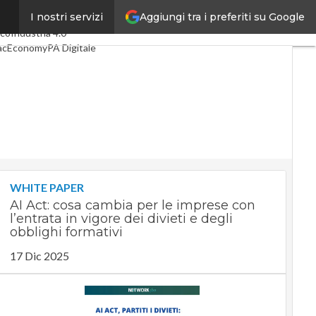
Aggiungi tra i preferiti su Google
I nostri servizi
imi articoli
Digital Economy
lco
Industria 4.0
acEconomy
PA Digitale
een economy
elligenza artificiale
eointerviste
 Guide di CorCom
Podcast
vacy
WHITE PAPER
AI Act: cosa cambia per le imprese con
l’entrata in vigore dei divieti e degli
obblighi formativi
17 Dic 2025