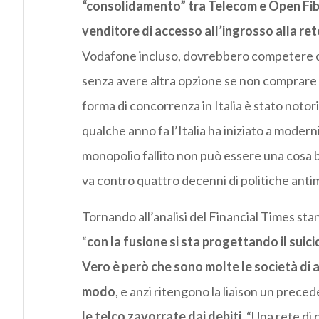
“consolidamento” tra Telecom e Open Fiber
venditore di accesso all’ingrosso alla ret
Vodafone incluso, dovrebbero competere con
senza avere altra opzione se non comprare 
forma di concorrenza in Italia è stato notor
qualche anno fa l’Italia ha iniziato a moderni
monopolio fallito non può essere una cosa b
va contro quattro decenni di politiche anti
Tornando all’analisi del Financial Times st
“
con la fusione si sta progettando il suici
Vero è però che sono molte le società di a
modo
, e anzi ritengono la liaison un prec
le telco zavorrate dai debiti
. “Una rete di