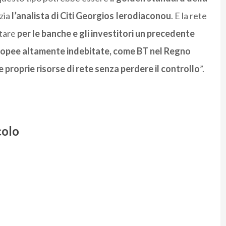
nzia
l’analista di Citi Georgios Ierodiaconou
. E la rete
ntare
per le banche e gli investitori un precedente
uropee altamente indebitate, come BT nel Regno
e proprie risorse di rete senza perdere il controllo
”.
colo