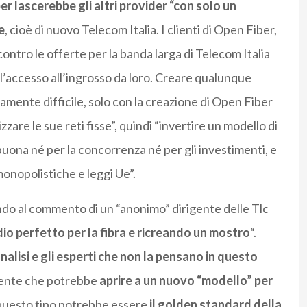
 lascerebbe gli altri provider “con solo un
e
, cioè di nuovo Telecom Italia. I clienti di Open Fiber,
tro le offerte per la banda larga di Telecom Italia
l’accesso all’ingrosso da loro. Creare qualunque
iamente difficile, solo con la creazione di Open Fiber
zzare le sue reti fisse”, quindi “invertire un modello di
uona né per la concorrenza né per gli investimenti, e
monopolistiche e leggi Ue”.
ando al commento di un “anonimo” dirigente delle Tlc
dio perfetto per la fibra e ricreando un mostro
“.
nalisi e gli esperti che non la pensano in questo
edente che potrebbe
aprire a un nuovo “modello” per
 questo tipo potrebbe essere
il golden standard della