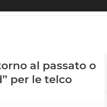
orno al passato o “golden standard” per le telco eu
itorno al passato o
 per le telco