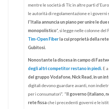
mentre le società di Tlc in altre parti d’Eu
le autorità di regolamentazione e i governi
l’Italia annuncia un piano per unire le due
monopolistico
“, si legge nelle colonne del
Tim-Open Fiber
la cui proprietà della ret
Gubitosi.
Nonostante la discesa in campo di Fastwe
degli altri competitor restano in piedi.
E a
del gruppo Vodafone, Nick Read, in un int
digitali devono guardare avanti, non indietr
per i consumatori”. “
Il governo (italiano, 
rete fissa
che i precedenti governi e le ist