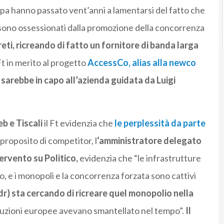
ropa hanno passato vent’anni a lamentarsi del fatto che
 sono ossessionati dalla promozione della concorrenza
 reti, ricreando di fatto un fornitore di banda larga
 Ft in merito al progetto
AccessCo, alias alla newco
e sarebbe in capo all’azienda guidata da Luigi
b e Tiscali
il Ft evidenzia che
le perplessità da parte
 proposito di competitor, l
‘amministratore delegato
ervento su Politico,
evidenzia che “le infrastrutture
o, e i monopoli e la concorrenza forzata sono cattivi
ndr) sta cercando di ricreare quel monopolio nella
ituzioni europee avevano smantellato nel tempo”.
Il