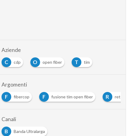
Aziende
C
O
T
cdp
open fiber
tim
Argomenti
F
F
R
fibercop
fusione tim open fiber
rete unica 
Canali
B
Banda Ultralarga