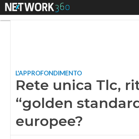
Menu
Rete unica Tlc, rit
L'APPROFONDIMENTO
Rete unica Tlc, r
“golden standard”
europee?