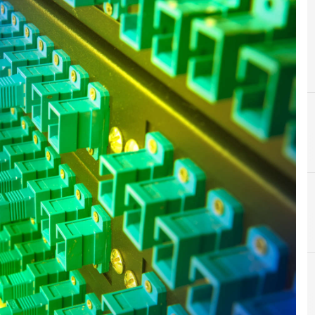
A
accessco