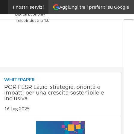
Aggiungi tra i preferiti su Google
ropee?
I nostri servizi
Ultimi articoli
Digital Economy
Telco
Industria 4.0
SpacEconomy
PA Digitale
Green economy
Intelligenza
artificiale
Videointerviste
Le Guide di
CorCom
Podcast
Privacy
WHITEPAPER
POR FESR Lazio: strategie, priorità e
impatti per una crescita sostenibile e
inclusiva
16 Lug 2025