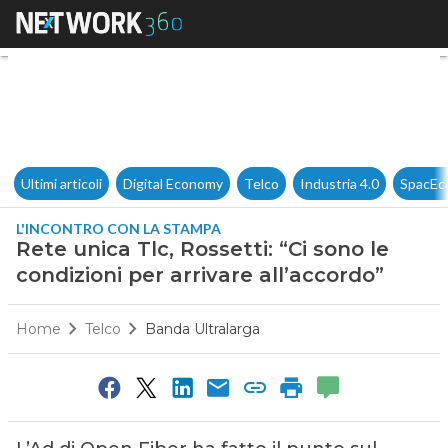
Rete unica Tlc, Rossetti: “Ci s
Ultimi articoli
Digital Economy
Telco
Industria 4.0
SpacEc
L'INCONTRO CON LA STAMPA
Rete unica Tlc, Rossetti: “Ci sono le
condizioni per arrivare all’accordo”
Home
Telco
Banda Ultralarga