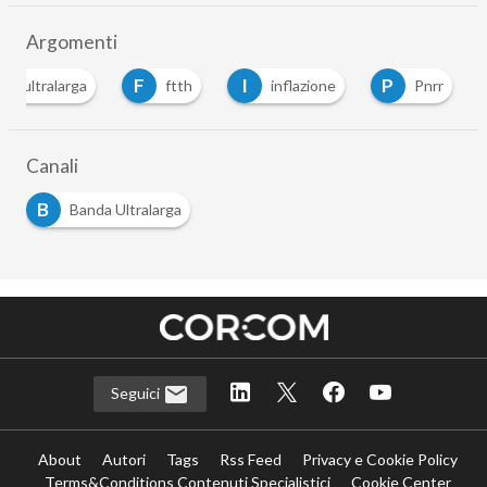
Argomenti
F
I
P
da ultralarga
ftth
inflazione
Pnrr
Canali
B
Banda Ultralarga
Seguici
About
Autori
Tags
Rss Feed
Privacy e Cookie Policy
Terms&Conditions Contenuti Specialistici
Cookie Center