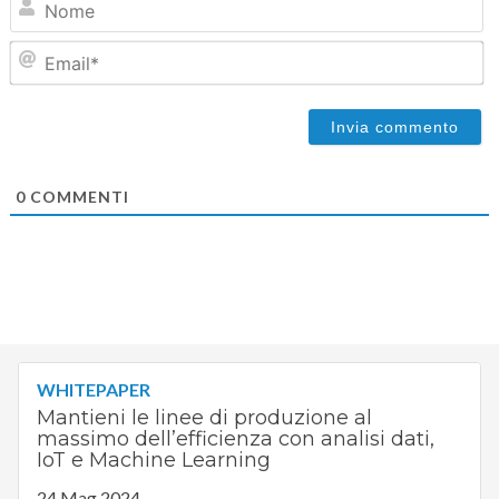
Em
0
COMMENTI
WHITEPAPER
Mantieni le linee di produzione al
massimo dell’efficienza con analisi dati,
IoT e Machine Learning
24 Mag 2024