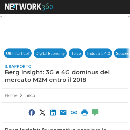
Berg Insight: 3G e 4G dominu
Ultimi articoli
Digital Economy
Telco
Industria 4.0
SpacEc
IL RAPPORTO
Berg Insight: 3G e 4G dominus del
mercato M2M entro il 2018
Home
Telco