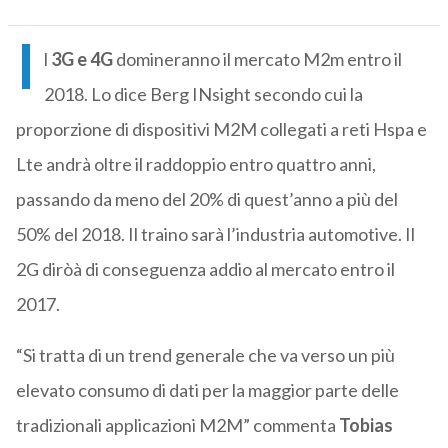
I
l
3G e 4G
domineranno il mercato M2m entro il
2018. Lo dice Berg INsight secondo cui la
proporzione di dispositivi M2M collegati a reti Hspa e
Lte andrà oltre il raddoppio entro quattro anni,
passando da meno del 20% di quest’anno a più del
50% del 2018. Il traino sarà l’industria automotive. Il
2G diròà di conseguenza addio al mercato entro il
2017.
“Si tratta di un trend generale che va verso un più
elevato consumo di dati per la maggior parte delle
tradizionali applicazioni M2M” commenta
Tobias