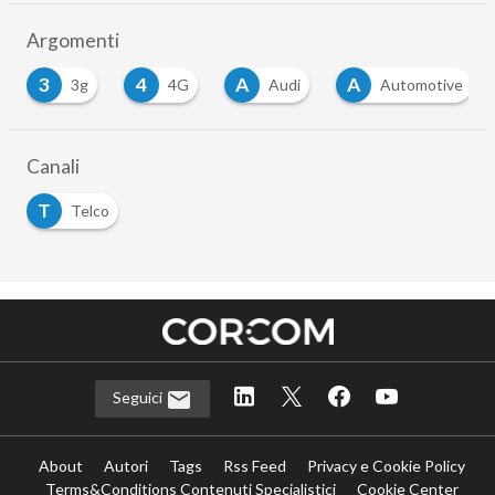
Argomenti
3
4
A
A
3g
4G
Audi
Automotive
Canali
T
Telco
Seguici
About
Autori
Tags
Rss Feed
Privacy e Cookie Policy
Terms&Conditions Contenuti Specialistici
Cookie Center