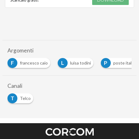
Argomenti
F
L
P
francesco caio
luisa todini
poste italian
Canali
T
Telco