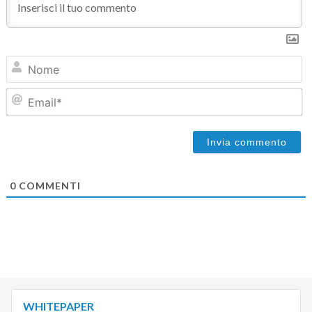
N
Em
0
COMMENTI
WHITEPAPER