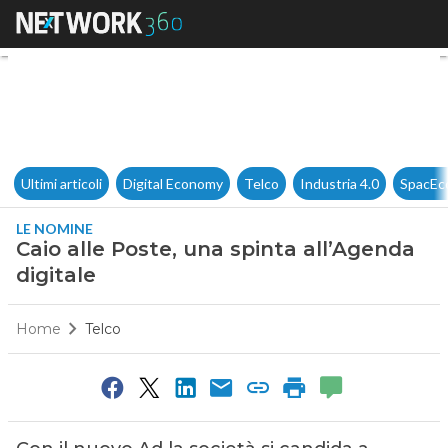
Caio alle Poste, una spinta al
Ultimi articoli
Digital Economy
Telco
Industria 4.0
SpacEc
LE NOMINE
Caio alle Poste, una spinta all’Agenda
digitale
Home
Telco
0