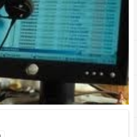
A
C
Almaviva
i