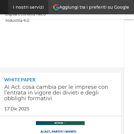
Aggiungi tra i preferiti su Google
iva
I nostri servizi
Ultimi articoli
Digital Economy
Telco
Industria 4.0
SpacEconomy
PA Digitale
Green economy
Intelligenza artificiale
Videointerviste
Le Guide di CorCom
Podcast
Privacy
WHITE PAPER
AI Act: cosa cambia per le imprese con
l’entrata in vigore dei divieti e degli
obblighi formativi
17 Dic 2025