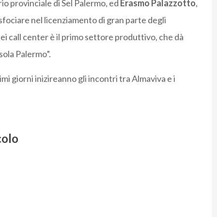
rio provinciale di Sel Palermo, ed
Erasmo Palazzotto
,
i sfociare nel licenziamento di gran parte degli
dei call center è il primo settore produttivo, che dà
 sola Palermo”.
mi giorni inizireanno gli incontri tra Almaviva e i
colo