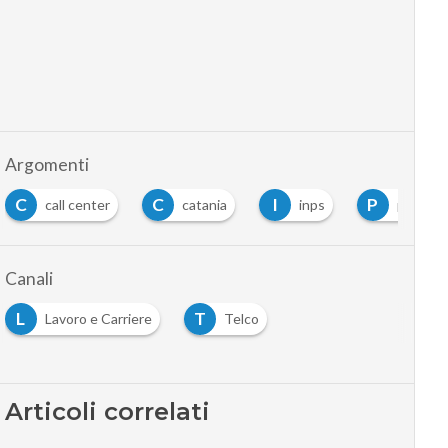
Argomenti
C
I
P
call center
catania
inps
palermo
Canali
L
T
Lavoro e Carriere
Telco
Articoli correlati