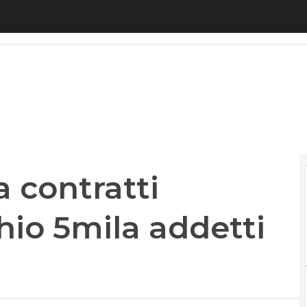
contratti solidarietà: a rischio 5mila addetti Almav
a contratti
chio 5mila addetti