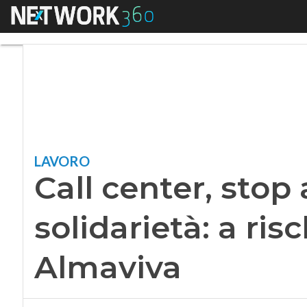
Menu
Call center, stop a 
LAVORO
Call center, stop 
solidarietà: a ris
Almaviva