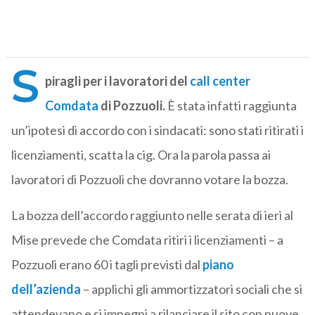
S
piragli per i lavoratori del
call center
Comdata
di Pozzuoli.
È stata infatti raggiunta
un’ipotesi di accordo con i sindacati: sono stati ritirati i
licenziamenti, scatta la cig. Ora la parola passa ai
lavoratori di Pozzuoli che dovranno votare la bozza.
La bozza dell’accordo raggiunto nelle serata di ieri al
Mise prevede che Comdata ritiri i licenziamenti – a
Pozzuoli erano 60 i tagli previsti dal
piano
dell’azienda
– applichi gli ammortizzatori sociali che si
attendevano e si impegni a rilanciare il sito con nuove