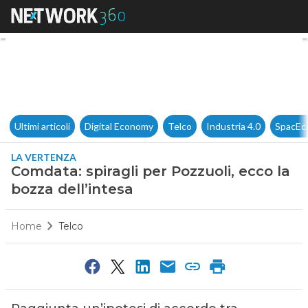
Comdata: spiragli per Pozzuoli
Ultimi articoli
Digital Economy
Telco
Industria 4.0
SpacEc
LA VERTENZA
Comdata: spiragli per Pozzuoli, ecco la
bozza dell’intesa
Home
Telco