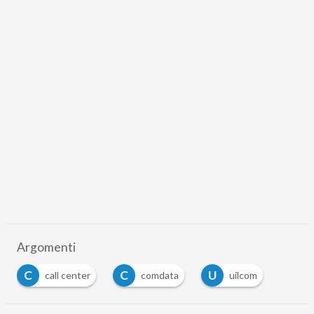
Argomenti
C
C
U
call center
comdata
uilcom