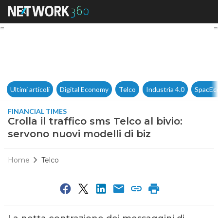
Crolla il traffico sms Telco al 
Ultimi articoli
Digital Economy
Telco
Industria 4.0
SpacEc
FINANCIAL TIMES
Crolla il traffico sms Telco al bivio:
servono nuovi modelli di biz
Home
Telco