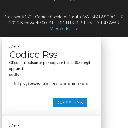
Nextwork360 - Codice fiscale e Partita IVA 13868590962 - ©
2026 Nextwork360. ALL RIGHTS RESERVED. ISP AWS
Mappa del sito
close
Codice Rss
Clicca sul pulsante per copiare il link RSS negli
appunti.
RSS link
COPIA LINK
close