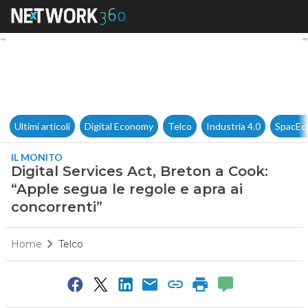
Digital Services Act, Breton a
Ultimi articoli
Digital Economy
Telco
Industria 4.0
SpacEc
IL MONITO
Digital Services Act, Breton a Cook:
“Apple segua le regole e apra ai
concorrenti”
Home
Telco