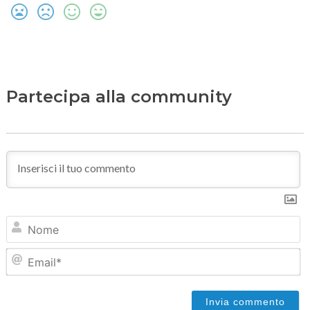
Partecipa alla community
N
Em