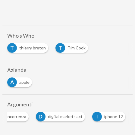
Who's Who
T
T
thierry breton
Tim Cook
Aziende
A
apple
Argomenti
D
I
concorrenza
digital markets act
iphone 12