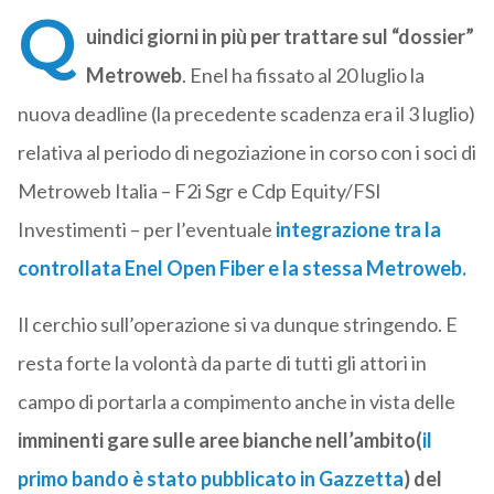
Q
uindici giorni in più per trattare sul “dossier”
Metroweb
. Enel ha fissato al 20 luglio la
nuova deadline (la precedente scadenza era il 3 luglio)
relativa al periodo di negoziazione in corso con i soci di
Metroweb Italia – F2i Sgr e Cdp Equity/FSI
Investimenti – per l’eventuale
integrazione tra la
controllata Enel Open Fiber e la stessa Metroweb
.
Il cerchio sull’operazione si va dunque stringendo. E
resta forte la volontà da parte di tutti gli attori in
campo di portarla a compimento anche in vista delle
imminenti gare sulle aree bianche nell’ambito
(
il
primo bando è stato pubblicato in Gazzetta
)
del