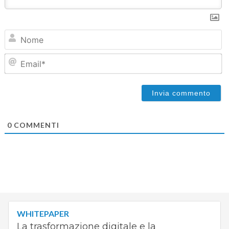
N
Em
0
COMMENTI
WHITEPAPER
La trasformazione digitale e la