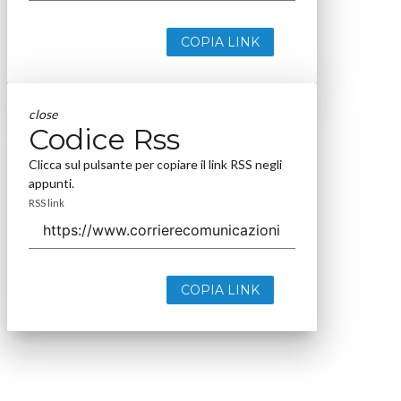
COPIA LINK
close
Codice Rss
Clicca sul pulsante per copiare il link RSS negli
appunti.
RSS link
COPIA LINK