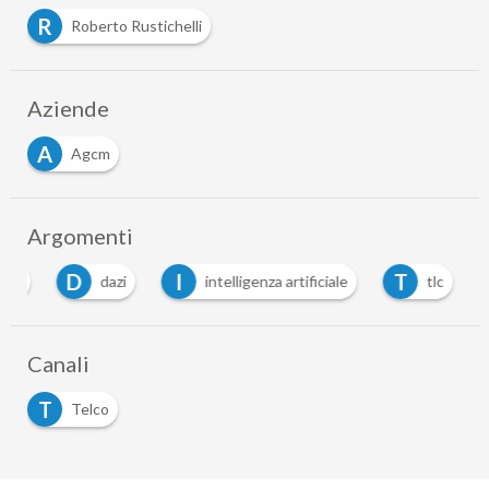
R
Roberto Rustichelli
Aziende
A
Agcm
Argomenti
D
I
T
rust
dazi
intelligenza artificiale
tlc
Canali
T
Telco