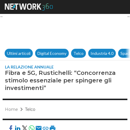
Fibra e 5G, Rustichelli: “Conc
Ultimi articoli
Digital Economy
Telco
Industria 4.0
Spac
LA RELAZIONE ANNUALE
Fibra e 5G, Rustichelli: “Concorrenza
stimolo essenziale per spingere gli
investimenti”
Home
Telco