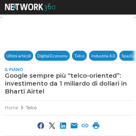
Google sempre più “telco-orien
Ultimi articoli
Digital Economy
Telco
Industria 4.0
SpacEc
IL PIANO
Google sempre più “telco-oriented”:
investimento da 1 miliardo di dollari in
Bharti Airtel
Home
Telco