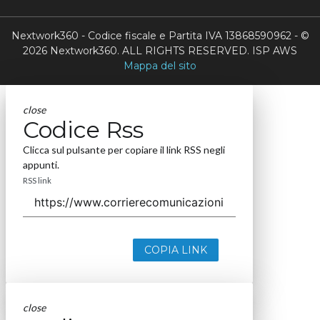
Nextwork360 - Codice fiscale e Partita IVA 13868590962 - ©
2026 Nextwork360. ALL RIGHTS RESERVED. ISP AWS
Mappa del sito
close
Codice Rss
Clicca sul pulsante per copiare il link RSS negli
appunti.
RSS link
COPIA LINK
close