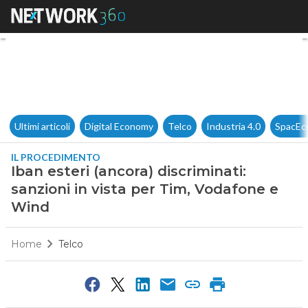
Iban esteri (ancora) discrimin
Ultimi articoli
Digital Economy
Telco
Industria 4.0
SpacEc
IL PROCEDIMENTO
Iban esteri (ancora) discriminati:
sanzioni in vista per Tim, Vodafone e
Wind
Home
Telco