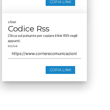
COPIA LINK
close
Codice Rss
Clicca sul pulsante per copiare il link RSS negli
appunti.
RSS link
COPIA LINK