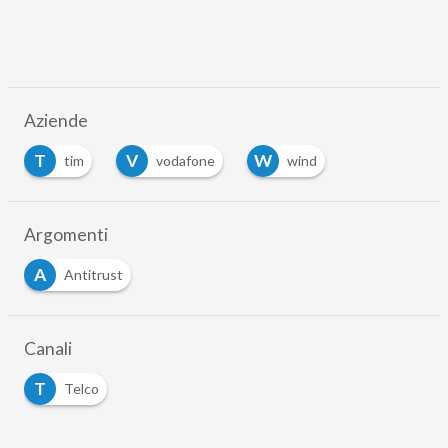
Aziende
T
V
W
tim
vodafone
wind
Argomenti
A
Antitrust
Canali
T
Telco